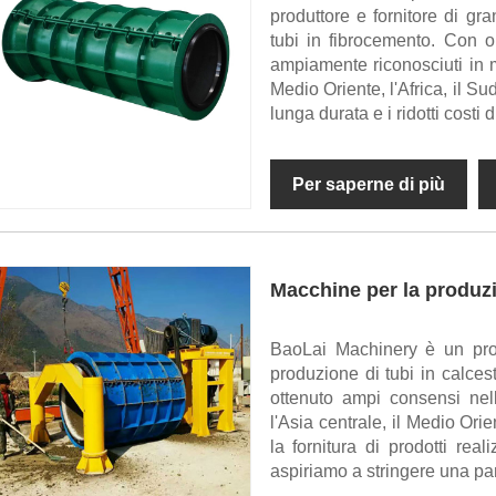
produttore e fornitore di g
tubi in fibrocemento. Con ol
ampiamente riconosciuti in me
Medio Oriente, l'Africa, il Su
lunga durata e i ridotti cost
Per saperne di più
Macchine per la produzi
BaoLai Machinery è un prod
produzione di tubi in calcest
ottenuto ampi consensi nel
l'Asia centrale, il Medio Orie
la fornitura di prodotti real
aspiriamo a stringere una par