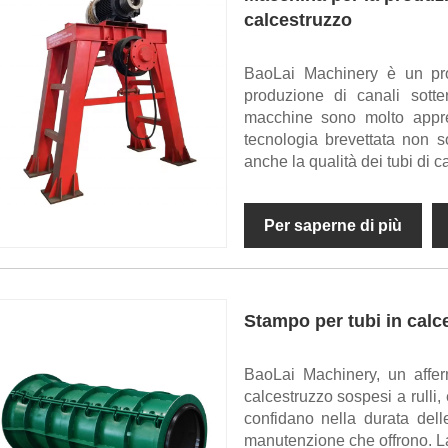
calcestruzzo
BaoLai Machinery è un pro
produzione di canali sott
macchine sono molto appre
tecnologia brevettata non s
anche la qualità dei tubi di c
Per saperne di più
Stampo per tubi in calc
BaoLai Machinery, un afferm
calcestruzzo sospesi a rulli, 
confidano nella durata dell
manutenzione che offrono. La