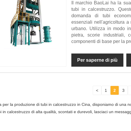
Il marchio BaoLai ha la sua 
tubi in calcestruzzo. Ques
domanda di tubi economica
essenziali nell'agricoltura a
urbano. Utilizza in modo i
pietra, scorie industrial
componenti di base per la pro
Per saperne di più
<
1
2
3
na per la produzione di tubi in calcestruzzo in Cina, disponiamo di una n
 in calcestruzzo di alta qualità, scontati e durevoli, lasciaci un messagg