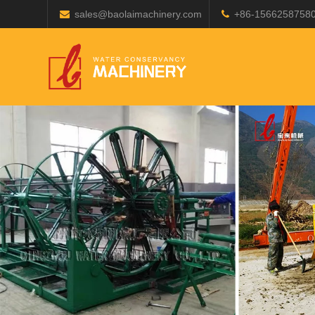
sales@baolaimachinery.com
+86-1566258758