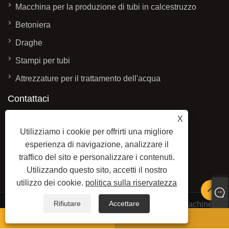
Macchina per la produzione di tubi in calcestruzzo
Betoniera
Draghe
Stampi per tubi
Attrezzature per il trattamento dell'acqua
Contattaci
X
INDIRIZZO: N. 3337, a ovest di Yadong
Utilizziamo i cookie per offrirti una migliore
Street, zona di sviluppo economico, città di
esperienza di navigazione, analizzare il
Qingzhou, provincia di Shandong, Cina
traffico del sito e personalizzare i contenuti.
E-MAIL:
sales@baolaimachinery.com
Utilizzando questo sito, accetti il ​​nostro
TEL:
+86-15662587580
utilizzo dei cookie.
politica sulla riservatezza
Rifiutare
Accettare
Copyright © 2024 Qingzhou Water Conservancy Machinery
Factory Co., Ltd. Tutti i diritti riservati.
WhatsApp
E-mail